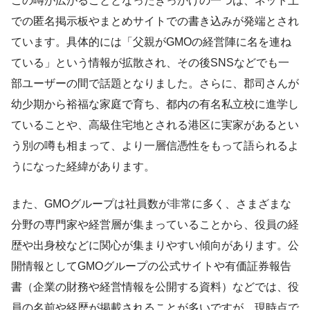
この噂が広がることとなったきっかけの一つは、ネット上
での匿名掲示板やまとめサイトでの書き込みが発端とされ
ています。具体的には「父親がGMOの経営陣に名を連ね
ている」という情報が拡散され、その後SNSなどでも一
部ユーザーの間で話題となりました。さらに、郡司さんが
幼少期から裕福な家庭で育ち、都内の有名私立校に進学し
ていることや、高級住宅地とされる港区に実家があるとい
う別の噂も相まって、より一層信憑性をもって語られるよ
うになった経緯があります。
また、GMOグループは社員数が非常に多く、さまざまな
分野の専門家や経営層が集まっていることから、役員の経
歴や出身校などに関心が集まりやすい傾向があります。公
開情報としてGMOグループの公式サイトや有価証券報告
書（企業の財務や経営情報を公開する資料）などでは、役
員の名前や経歴が掲載されることが多いですが、現時点で