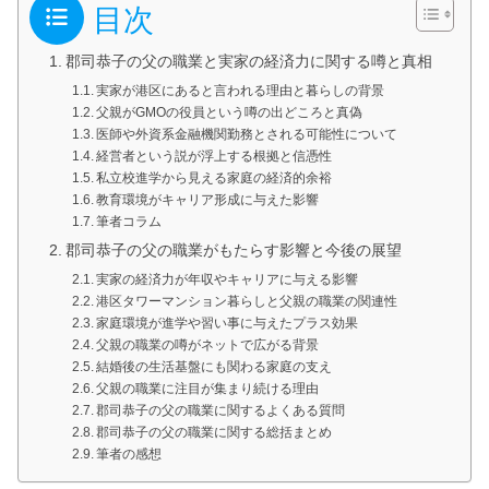
目次
郡司恭子の父の職業と実家の経済力に関する噂と真相
実家が港区にあると言われる理由と暮らしの背景
父親がGMOの役員という噂の出どころと真偽
医師や外資系金融機関勤務とされる可能性について
経営者という説が浮上する根拠と信憑性
私立校進学から見える家庭の経済的余裕
教育環境がキャリア形成に与えた影響
筆者コラム
郡司恭子の父の職業がもたらす影響と今後の展望
実家の経済力が年収やキャリアに与える影響
港区タワーマンション暮らしと父親の職業の関連性
家庭環境が進学や習い事に与えたプラス効果
父親の職業の噂がネットで広がる背景
結婚後の生活基盤にも関わる家庭の支え
父親の職業に注目が集まり続ける理由
郡司恭子の父の職業に関するよくある質問
郡司恭子の父の職業に関する総括まとめ
筆者の感想