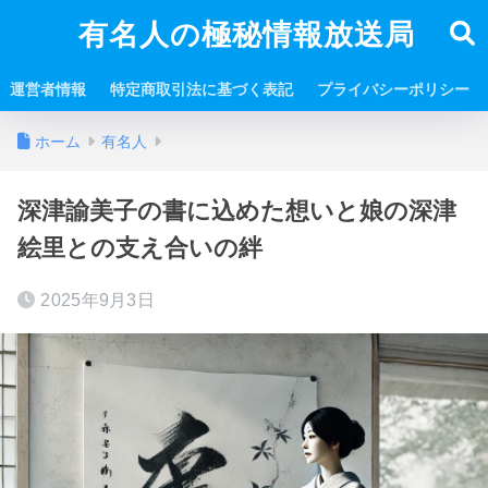
有名人の極秘情報放送局
運営者情報
特定商取引法に基づく表記
プライバシーポリシー
ホーム
有名人
深津諭美子の書に込めた想いと娘の深津
絵里との支え合いの絆
2025年9月3日