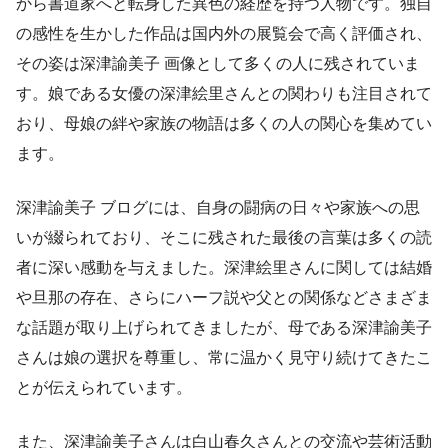
から書道家へと転身した異色の経歴を持つ人物です。独自
の感性を生かした作品は国内外の展覧会で高く評価され、
その姿は深津諭美子 画像として多くの人に残されていま
す。娘である女優の深津絵里さんとの関わりも注目されて
おり、母娘の絆や家族の物語は多くの人の関心を集めてい
ます。
深津諭美子 ブログには、自身の闘病の日々や家族への思
いが綴られており、そこに残された最後の言葉は多くの読
者に深い感動を与えました。深津絵里さんに関しては結婚
や旦那の存在、さらにハーフ説や父との関係などさまざま
な話題が取り上げられてきましたが、母である深津諭美子
さんは娘の選択を尊重し、常に温かく見守り続けてきたこ
とが伝えられています。
また、深津諭美子さんは白山春久さんとの交流や芸術活動