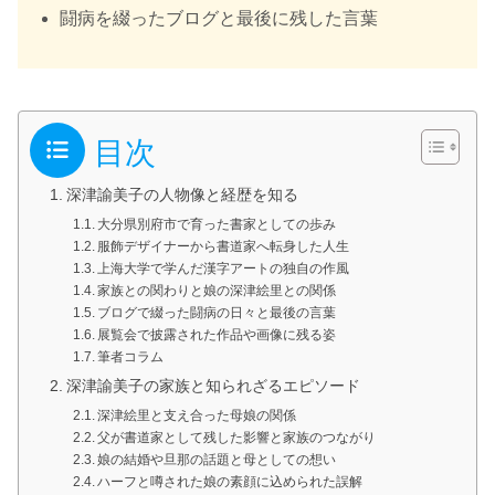
闘病を綴ったブログと最後に残した言葉
目次
深津諭美子の人物像と経歴を知る
大分県別府市で育った書家としての歩み
服飾デザイナーから書道家へ転身した人生
上海大学で学んだ漢字アートの独自の作風
家族との関わりと娘の深津絵里との関係
ブログで綴った闘病の日々と最後の言葉
展覧会で披露された作品や画像に残る姿
筆者コラム
深津諭美子の家族と知られざるエピソード
深津絵里と支え合った母娘の関係
父が書道家として残した影響と家族のつながり
娘の結婚や旦那の話題と母としての想い
ハーフと噂された娘の素顔に込められた誤解