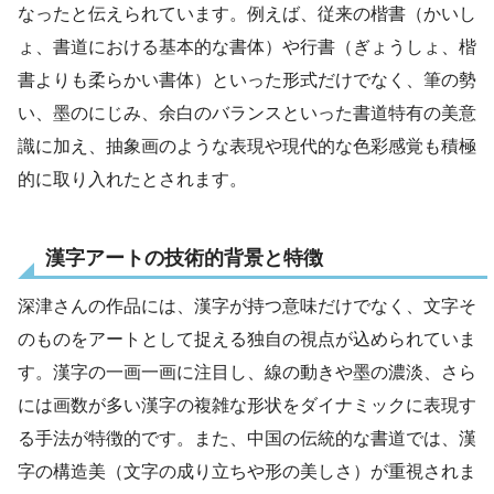
なったと伝えられています。例えば、従来の楷書（かいし
ょ、書道における基本的な書体）や行書（ぎょうしょ、楷
書よりも柔らかい書体）といった形式だけでなく、筆の勢
い、墨のにじみ、余白のバランスといった書道特有の美意
識に加え、抽象画のような表現や現代的な色彩感覚も積極
的に取り入れたとされます。
漢字アートの技術的背景と特徴
深津さんの作品には、漢字が持つ意味だけでなく、文字そ
のものをアートとして捉える独自の視点が込められていま
す。漢字の一画一画に注目し、線の動きや墨の濃淡、さら
には画数が多い漢字の複雑な形状をダイナミックに表現す
る手法が特徴的です。また、中国の伝統的な書道では、漢
字の構造美（文字の成り立ちや形の美しさ）が重視されま